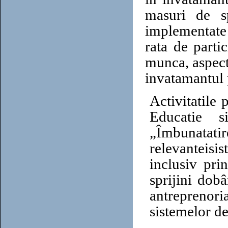
masuri de sp
implementate 
rata de parti
munca, aspect 
invatamantul p
Activitatile
Educatie s
„Îmbunatatire
relevantei
si
inclusiv pri
sprijini dob
antreprenori
sistemelor de