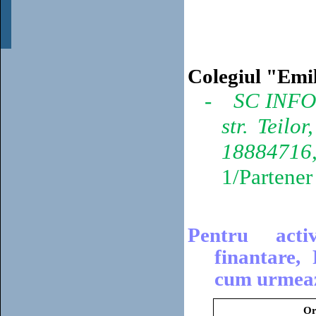
Colegiul "Emi
-
SC INFO
str. Teilor
18884716
1/Partener
Pentru
acti
finantare,
cum urmea
Or