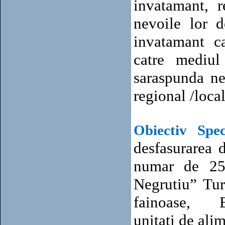
invatamant, r
nevoile lor d
invatamant cat
catre mediul 
sa
raspunda nev
regional /loca
Obiectiv Spec
desfasurarea 
numar de 252
Negrutiu” Turd
fainoase, 
unitati de ali