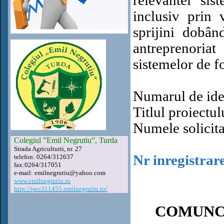
relevantei si
inclusiv prin 
sprijini dobân
antreprenoriat
sistemelor de f
Numarul de ide
Titlul proiectul
Numele solic
Colegiul ”Emil Negrutiu”, Turda
Strada Agriculturii, nr. 27
Nr inregistrare
telefon: 0264/312637
fax:0264/317051
e-mail: emilnegrutiu@yahoo.com
www.emilnegrutiu.ro
http://peo311455.emilnegrutiu.ro/
COMUNC