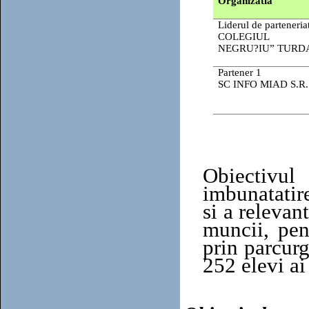
Organizatia
Liderul de parteneria
COLEGIUL ”
NEGRU?IU” TURD
Partener 1
SC INFO MIAD S.R.
Obiectivul
imbunatatire
si a relevan
muncii, pen
prin parcurg
252 elevi a