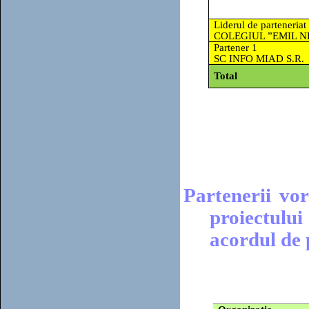
Liderul de parteneriat 
COLEGIUL ”EMIL 
Partener 1
SC INFO MIAD S.R.
Total
Partenerii vor
proiectului
acordul de 