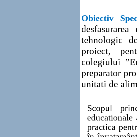
Obiectiv Spec
desfasurarea 
tehnologic de
proiect,
pen
colegiului ”Em
preparator pro
unitati de ali
Scopul princ
educationale 
practica pent
în învatamânt