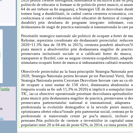
2020 pentru crestere inteligenta, sustenabila si incluziva (care isi pro
politicile de educatie si formare si de politicile pietei muncii, si an
64 de ani trebuie sa fie angajata), a Strategiei UE de dezvoltare durab
termen lung a durabilitatii, in cadrul careia cresterea economica, co
conlucreaza si care evidentiaza rolul educatiei de furnizor al compete
durabile) prin derularea de programe integrate: informare, const
desfasurarea de stagii de practica nationala si transnationala la care pa
Prioritatile strategice nationale ale politicii de ocupare a fortei de 
Reforme, reprezinta coordonate ale desfasurarii proiectului: reducerea 
2020=11.3% fata de 18.9% in 2015), cresterea ponderii absolven?ilo
piata muncii a absolventilor prin desfasurarea stagiilor de practic
promovarea incluziunii sociale si a calificarii fortei de munca,
transparent si flexibil, care sa asigure cresterea ocupabilitatii, adaptab
stimularea ocuparii fortei de munca si imbunatatirea calitatii resursel
Obiectivele proiectului au la baza principiile Strategia Nationala 
2020, Strategia Nationala pentru Invatare pe tot Parcursul Vietii, Str
Strategia Nationala pentru Cercetare Dezvoltare Inovare care au ca ob
de ocupare a unui numar de 150 elevi, diminuarea abadonului sco
Turda
timpuriu scoala sa fie sub 11,3% in 2020) si implicit a somajului tin
TIC, iar ca obiective operationale prioritare dezvoltarea aptitudinil
piata muncii prin desfasurarea stagiilor de practica, promovarea si des
promovarea parteneriatului national si transnational, adaptarea
profesionala la evolutiile demografice si la nevoile pietei muncii,
om
optimizarea ofertei educa?ionale prin parteneriat social, centrata pe
profesionale si transversale cerute pe pia?a muncii, inclusiv p
ro/
persoane.Prin politicile de crestere a investitiilor in capitalul u
populatiei intre 20 si 64 ani de peste 62%, in 2014, cu tinta pentru 