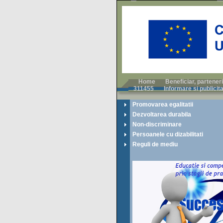
Home
Beneficiar, parteneri
311455
Informare si publicit
Promovarea egalitatii
Dezvoltarea durabila
Non-discriminare
Persoanele cu dizabilitati
Reguli de mediu