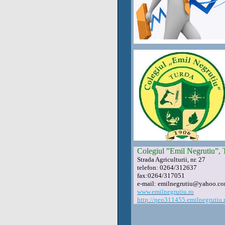
Colegiul ”Emil Negrutiu”, 
Strada Agriculturii, nr. 27
telefon: 0264/312637
fax:0264/317051
e-mail: emilnegrutiu@yahoo.c
www.emilnegrutiu.ro
http://peo311455.emilnegrutiu.