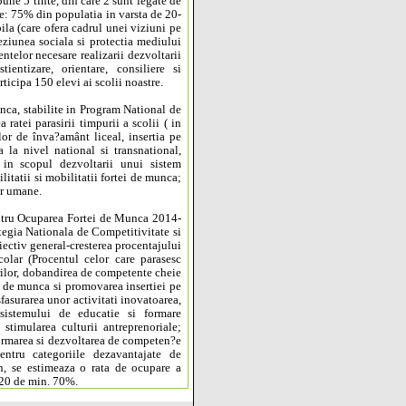
pune 5 tinte, din care 2 sunt legate de
ume: 75% din populatia in varsta de 20-
ila (care ofera cadrul unei viziuni pe
eziunea sociala si protectia mediului
ntelor necesare realizarii dezvoltarii
ientizare, orientare, consiliere si
rticipa 150 elevi ai scolii noastre.
munca, stabilite in Program National de
ratei parasirii timpurii a scolii ( in
r de înva?amânt liceal, insertia pe
a la nivel national si transnational,
 in scopul dezvoltarii unui sistem
ilitatii si mobilitatii fortei de munca;
or umane.
pentru Ocuparea Fortei de Munca 2014-
ategia Nationala de Competitivitate si
iectiv general-cresterea procentajului
lar (Procentul celor care parasesc
erilor, dobandirea de competente cheie
or de munca si promovarea insertiei pe
fasurarea unor activitati inovatoarea,
 sistemului de educatie si formare
 stimularea culturii antreprenoriale;
 formarea si dezvoltarea de competen?e
entru categoriile dezavantajate de
man, se estimeaza o rata de ocupare a
2020 de min. 70%.