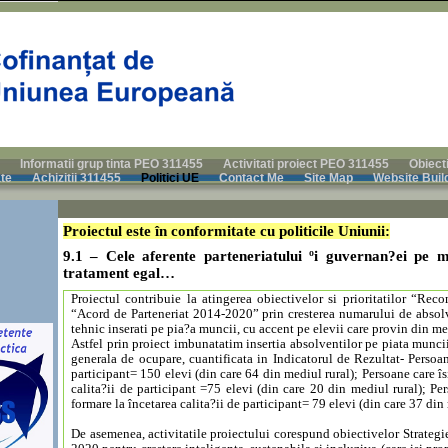
Informatii grup tinta PEO 311455
Activitati proiect PEO 311455
Obiect
ate
Achizitii 311455
Politici UE
Contact Me
Site Map
Website Buil
Proiectul este în conformitate cu politicile Uniunii:
9.1 – Cele aferente parteneriatului ºi guvernan?ei pe m
tratament egal…
Proiectul contribuie la atingerea obiectivelor si prioritatilor “Re
“Acord de Parteneriat 2014-2020” prin cresterea numarului de absolv
tehnic inserati pe pia?a muncii, cu accent pe elevii care provin din me
Astfel prin proiect imbunatatim insertia absolventilor pe piata muncii,
generala de ocupare, cuantificata in Indicatorul de Rezultat- Persoane
participant= 150 elevi (din care 64 din mediul rural); Persoane care î
calita?ii de participant =75 elevi (din care 20 din mediul rural); Pe
formare la încetarea calita?ii de participant= 79 elevi (din care 37 din
De asemenea, activitatile proiectului corespund obiectivelor Strategi