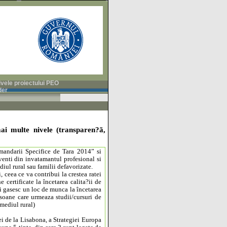
ivele proiectului PEO
der
ai multe nivele (transparen?ã,
comandarii Specifice de Tara 2014” si
enti din invatamantul profesional si
diul rural sau familii defavorizate.
 ceea ce va contribui la crestea ratei
 certificate la încetarea calita?ii de
si gasesc un loc de munca la încetarea
rsoane care urmeaza studii/cursuri de
 mediul rural)
ei de la Lisabona, a Strategiei Europa